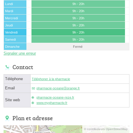
Lundi
9h - 20h
Mardi
9h - 20h
Mercredi
9h - 20h
Jeudi
9h - 20h
Vendredi
9h - 20h
Samedi
9h - 20h
Dimanche
Fermé
Signaler une erreur
Contact
Téléphone
Téléphoner à la pharmacie
Email
pharmacie-oceaneⓐorange.fr
pharmacie-oceane-reze.fr
Site web
www.mypharmactiv.fr
Plan et adresse
© contributeurs OpenStreetMap