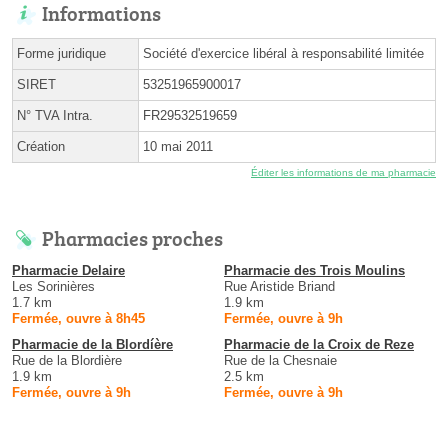
Informations
Forme juridique
Société d'exercice libéral à responsabilité limitée
SIRET
53251965900017
N° TVA Intra.
FR29532519659
Création
10 mai 2011
Éditer les informations de ma pharmacie
Pharmacies proches
Pharmacie Delaire
Pharmacie des Trois Moulins
Les Sorinières
Rue Aristide Briand
1.7 km
1.9 km
Fermée, ouvre à 8h45
Fermée, ouvre à 9h
Pharmacie de la Blordíère
Pharmacie de la Croix de Reze
Rue de la Blordière
Rue de la Chesnaie
1.9 km
2.5 km
Fermée, ouvre à 9h
Fermée, ouvre à 9h