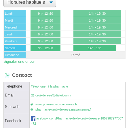
Lundi
9h - 12h30
14h - 19h30
Mardi
9h - 12h30
14h - 19h30
Mercredi
9h - 12h30
14h - 19h30
Jeudi
9h - 12h30
14h - 19h30
Vendredi
9h - 12h30
14h - 19h30
Samedi
9h - 12h30
14h - 19h
Dimanche
Fermé
Signaler une erreur
Contact
Téléphone
Téléphoner à la pharmacie
Email
croixderezeⓐdistelcom.fr
www.pharmaciecroixdereze.fr
Site web
pharmacie-croix-de-reze.masanteuniq.fr
facebook.com/Pharmacie-de-la-croix-de-reze-1857987977807
Facebook
472