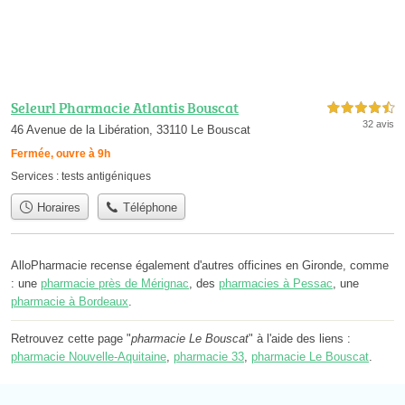
Seleurl Pharmacie Atlantis Bouscat
4,5 étoiles sur 5
32 avis
46 Avenue de la Libération, 33110 Le Bouscat
Fermée, ouvre à 9h
Services :
tests antigéniques
Horaires
Téléphone
AlloPharmacie recense également d'autres officines en Gironde, comme
: une
pharmacie près de Mérignac
, des
pharmacies à Pessac
, une
pharmacie à Bordeaux
.
Retrouvez cette page "
pharmacie Le Bouscat
" à l'aide des liens :
pharmacie Nouvelle-Aquitaine
,
pharmacie 33
,
pharmacie Le Bouscat
.