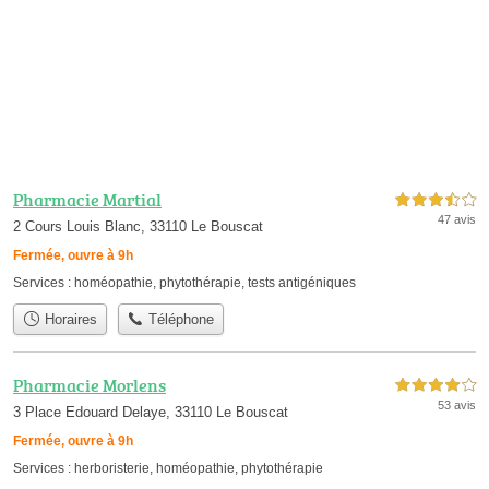
Pharmacie Martial
3,5 étoiles sur 5
47 avis
2 Cours Louis Blanc, 33110 Le Bouscat
Fermée, ouvre à 9h
Services :
homéopathie
,
phytothérapie
,
tests antigéniques
Horaires
Téléphone
Pharmacie Morlens
4,0 étoiles sur 5
53 avis
3 Place Edouard Delaye, 33110 Le Bouscat
Fermée, ouvre à 9h
Services :
herboristerie
,
homéopathie
,
phytothérapie