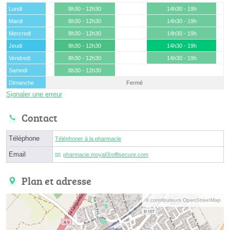
Lundi
8h30 - 12h30
14h30 - 19h
Mardi
8h30 - 12h30
14h30 - 19h
Mercredi
8h30 - 12h30
14h30 - 19h
Jeudi
8h30 - 12h30
14h30 - 19h
Vendredi
8h30 - 12h30
14h30 - 19h
Samedi
8h30 - 12h30
Dimanche
Fermé
Signaler une erreur
Contact
Téléphone
Téléphoner à la pharmacie
Email
pharmacie.moyalⓐoffisecure.com
Plan et adresse
© contributeurs OpenStreetMap