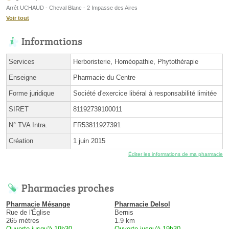
Arrêt UCHAUD - Cheval Blanc - 2 Impasse des Aires
Voir tout
Informations
Services
Herboristerie, Homéopathie, Phytothérapie
Enseigne
Pharmacie du Centre
Forme juridique
Société d'exercice libéral à responsabilité limitée
SIRET
81192739100011
N° TVA Intra.
FR53811927391
Création
1 juin 2015
Éditer les informations de ma pharmacie
Pharmacies proches
Pharmacie Mésange
Pharmacie Delsol
Rue de l'Église
Bernis
265 mètres
1.9 km
Ouverte jusqu'à 19h30
Ouverte jusqu'à 19h30