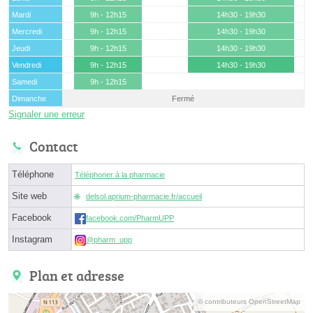
Mardi
9h - 12h15
14h30 - 19h30
Mercredi
9h - 12h15
14h30 - 19h30
Jeudi
9h - 12h15
14h30 - 19h30
Vendredi
9h - 12h15
14h30 - 19h30
Samedi
9h - 12h15
Dimanche
Fermé
Signaler une erreur
Contact
Téléphone
Téléphoner à la pharmacie
Site web
delsol.aprium-pharmacie.fr/accueil
Facebook
facebook.com/PharmUPP
Instagram
@pharm_upp
Plan et adresse
© contributeurs OpenStreetMap