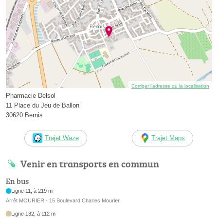
Corriger l’adresse ou la localisation
Pharmacie Delsol
11 Place du Jeu de Ballon
30620 Bernis
Trajet Waze
Trajet Maps
Venir en transports en commun
En bus
Ligne 11, à 219 m
Arrêt MOURIER - 15 Boulevard Charles Mourier
Ligne 132, à 112 m