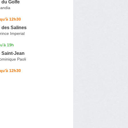
 du Golfe
andia
squ'à 12h30
 des Salines
ince Imperial
qu'à 19h
 Saint-Jean
ominique Paoli
squ'à 12h30