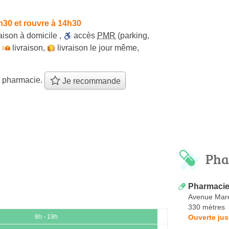
h30 et rouvre à 14h30
raison à domicile
,
accès
PMR
(parking,
,
livraison
,
livraison le jour même
,
e pharmacie.
Je recommande
Pha
Pharmacie
Avenue Mare
330 mètres
Ouverte jus
8h - 19h