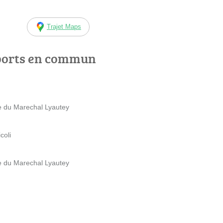
Trajet Maps
ports en commun
e du Marechal Lyautey
coli
e du Marechal Lyautey