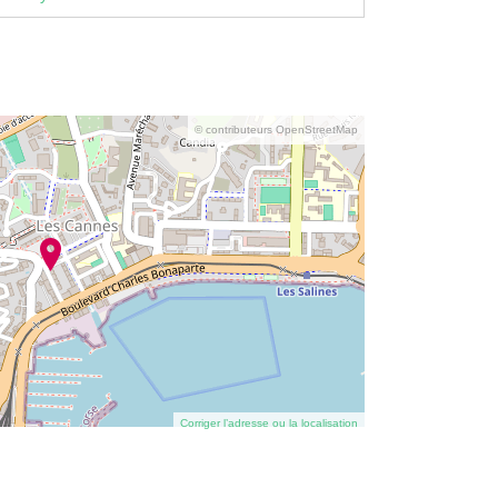
© contributeurs OpenStreetMap
Corriger l’adresse ou la localisation