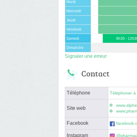
Mardi
Mercredi
Jeudi
Vendredi
Samedi
8h30 - 12h3
Dimanche
Signaler une erreur
Contact
Téléphone
Téléphoner à 
www.alphe
Site web
www.pharm
Facebook
facebook.
Instagram
@pharmaci