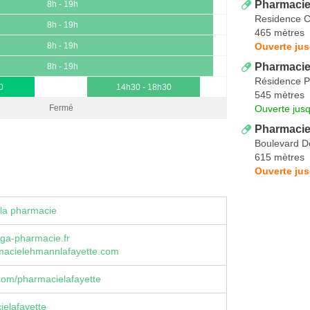
Pharmacie
8h - 19h
Residence C
8h - 19h
465 mètres
Ouverte ju
8h - 19h
Pharmacie
8h - 19h
Résidence Pr
0
14h30 - 18h30
545 mètres
Ouverte jus
Fermé
Pharmacie
Boulevard D
615 mètres
Ouverte ju
la pharmacie
ga-pharmacie.fr
acielehmannlafayette.com
com/pharmacielafayette
elafayette