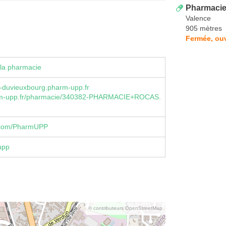
Pharmacie 
Valence
905 mètres
Fermée, ou
la pharmacie
-duvieuxbourg.pharm-upp.fr
m-upp.fr/pharmacie/340382-PHARMACIE+ROCAS.
.com/PharmUPP
upp
© contributeurs OpenStreetMap