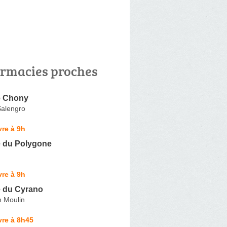
rmacies proches
e Chony
alengro
re à 9h
 du Polygone
re à 9h
 du Cyrano
 Moulin
vre à 8h45