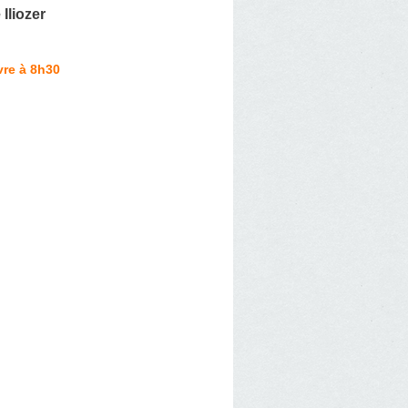
Iliozer
vre à 8h30