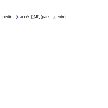
hopédie
,
accès
PMR
(parking, entrée
e