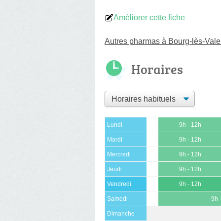
Améliorer cette fiche
Autres pharmas à Bourg-lès-Val
Horaires
Lundi
9h - 12h
Mardi
9h - 12h
Mercredi
9h - 12h
Jeudi
9h - 12h
Vendredi
9h - 12h
Samedi
9h 
Dimanche