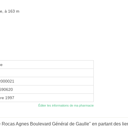
ce, à 163 m
ie
2000021
690620
re 1997
Éditer les informations de ma pharmacie
 Rocas Agnes Boulevard Général de Gaulle" en partant des lie