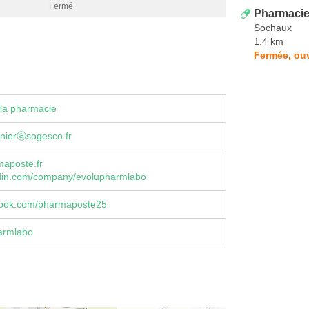
Fermé
Pharmacie
Sochaux
1.4 km
Fermée, ouv
la pharmacie
rnierⓐsogesco.fr
aposte.fr
din.com/company/evolupharmlabo
ook.com/pharmaposte25
armlabo