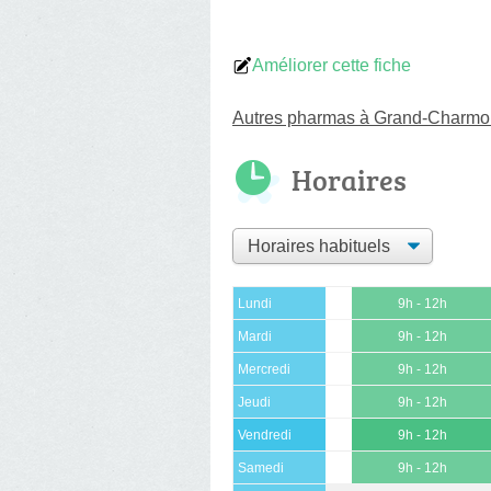
Améliorer cette fiche
Autres pharmas à Grand-Charmo
Horaires
Lundi
9h - 12h
Mardi
9h - 12h
Mercredi
9h - 12h
Jeudi
9h - 12h
Vendredi
9h - 12h
Samedi
9h - 12h