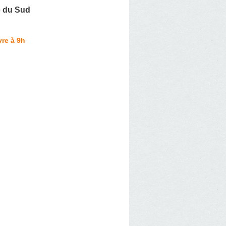
 du Sud
re à 9h