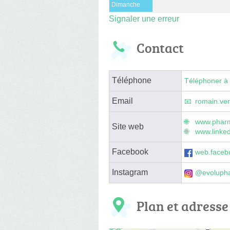
Dimanche
Signaler une erreur
Contact
Téléphone
Téléphoner à 
Email
romain.ve
www.pharm
Site web
www.linke
Facebook
web.faceb
Instagram
@evoluph
Plan et adresse