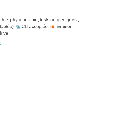
thie
,
phytothérapie
,
tests antigéniques
,
daptée)
,
CB acceptée
,
livraison
,
drive
e