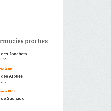
rmacies proches
 des Jonchets
urie
re à 9h
 des Arbues
mont
vre à 8h30
 de Sochaux