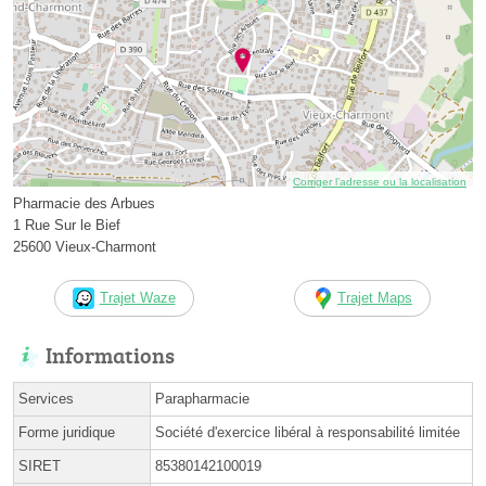
Corriger l’adresse ou la localisation
Pharmacie des Arbues
1 Rue Sur le Bief
25600 Vieux-Charmont
Trajet Waze
Trajet Maps
Informations
Services
Parapharmacie
Forme juridique
Société d'exercice libéral à responsabilité limitée
SIRET
85380142100019