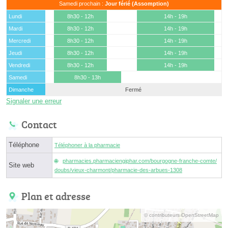
Samedi prochain :
Jour férié (Assomption)
Lundi
8h30 - 12h
14h - 19h
Mardi
8h30 - 12h
14h - 19h
Mercredi
8h30 - 12h
14h - 19h
Jeudi
8h30 - 12h
14h - 19h
Vendredi
8h30 - 12h
14h - 19h
Samedi
8h30 - 13h
Dimanche
Fermé
Signaler une erreur
Contact
Téléphone
Téléphoner à la pharmacie
pharmacies.pharmaciengiphar.com/bourgogne-franche-comte/
Site web
doubs/vieux-charmont/pharmacie-des-arbues-1308
Plan et adresse
© contributeurs OpenStreetMap