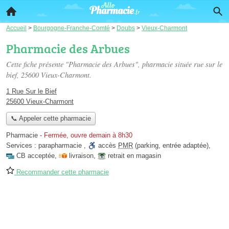
Accueil
>
Bourgogne-Franche-Comté
>
Doubs
>
Vieux-Charmont
Pharmacie des Arbues
Cette fiche présente "Pharmacie des Arbues", pharmacie située
rue sur le
bief
, 25600 Vieux-Charmont.
1 Rue Sur le Bief
25600 Vieux-Charmont
📞 Appeler cette pharmacie
Pharmacie
-
Fermée, ouvre demain à 8h30
Services :
parapharmacie
,
accès
PMR
(parking, entrée adaptée)
,
CB acceptée
,
livraison
,
retrait en magasin
Recommander cette pharmacie