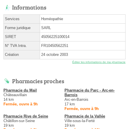
Informations
Services
Homéopathie
Forme juridique
SARL
SIRET
45056225100014
N° TVA Intra.
FR10450562251
Création
24 octobre 2003
Éditer les informations de ma pharmacie
Pharmacies proches
Pharmacie du Mail
Pharmacie du Parc - Arc-en-
Châteauvillain
Barrois
14 km
Arc-en-Barrois
Fermée, ouvre à 9h
17 km
Fermée, ouvre à 9h
Pharmacie Rive de Seine
Pharmacie de la Vallée
Châtillon-sur-Seine
Ville-sous-la-Ferté
19 km
19 km