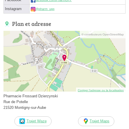
facebook.com/PharmUPP
Instagram
@pharm_upp
Plan et adresse
© contributeurs OpenStreetMap
Corriger l’adresse ou la localisation
Pharmacie Frossard Dzierzynski
Rue de Potelle
21520 Montigny-sur-Aube
Trajet Waze
Trajet Maps