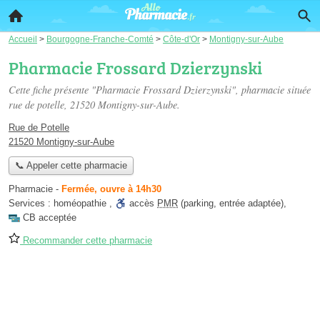
Accueil
>
Bourgogne-Franche-Comté
>
Côte-d'Or
>
Montigny-sur-Aube
Pharmacie Frossard Dzierzynski
Cette fiche présente "Pharmacie Frossard Dzierzynski", pharmacie située
rue de potelle
, 21520 Montigny-sur-Aube.
Rue de Potelle
21520 Montigny-sur-Aube
📞 Appeler cette pharmacie
Pharmacie
-
Fermée, ouvre à 14h30
Services :
homéopathie
,
accès
PMR
(parking, entrée adaptée)
,
CB acceptée
Recommander cette pharmacie