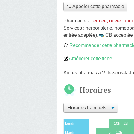
📞 Appeler cette pharmacie
Pharmacie
-
Fermée, ouvre lundi
Services :
herboristerie
,
homéopa
entrée adaptée)
,
CB acceptée
Recommander cette pharmaci
Améliorer cette fiche
Autres pharmas à Ville-sous-la-F
Horaires
Lundi
10h - 12h
Mardi
9h - 12h