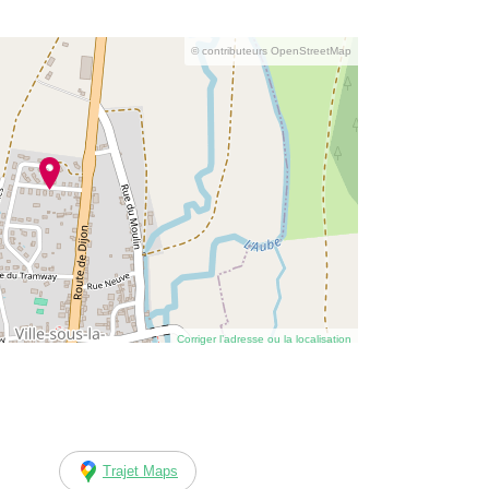
© contributeurs OpenStreetMap
Corriger l’adresse ou la localisation
Trajet Maps