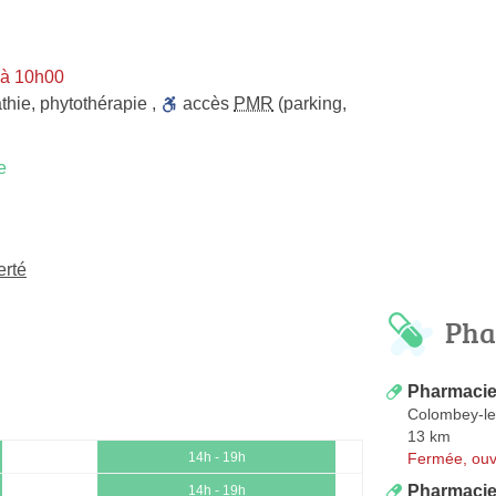
 à 10h00
thie
,
phytothérapie
,
accès
PMR
(parking,
e
erté
Pha
Pharmaci
Colombey-le
13 km
Fermée, ouv
14h - 19h
Pharmacie
14h - 19h