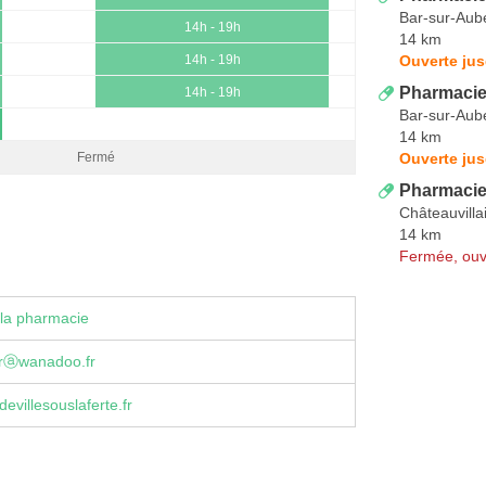
Bar-sur-Aub
14h - 19h
14 km
Ouverte jus
14h - 19h
Pharmacie
14h - 19h
Bar-sur-Aub
14 km
Ouverte jus
Fermé
Pharmacie
Châteauvilla
14 km
Fermée, ouv
la pharmacie
erⓐwanadoo.fr
evillesouslaferte.fr