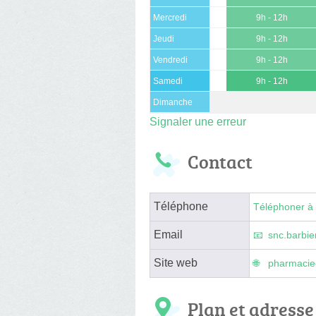
Mercredi
9h - 12h
Jeudi
9h - 12h
Vendredi
9h - 12h
Samedi
9h - 12h
Dimanche
Signaler une erreur
Contact
Téléphone
Téléphoner à 
Email
snc.barbi
Site web
pharmacied
Plan et adresse