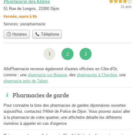
Pharmacie des Allées
4,0 étoiles sur 5
21 avis
51 Rue de Longvic, 21000 Dijon
Fermée, ouvre à 9h
Services :
parapharmacie
Horaires
Téléphone
1
2
3
AlloPharmacie recense également d'autres officines en Côte-d'Or,
comme : une
pharmacie sur Beaune
, des
pharmacies à Chenôve
, une
pharmacie près de Talant
.
Pharmacies de garde
Pour connaitre la liste des pharmacies de gardes dijonnaises ouvertes
aujourd'hui, contactez l'Hôtel de Police de Dijon. Vous pouvez aussi aller
à la pharmacie de votre quartier, une affichette détaille les différents
numéros à appeler en cas d'urgence.