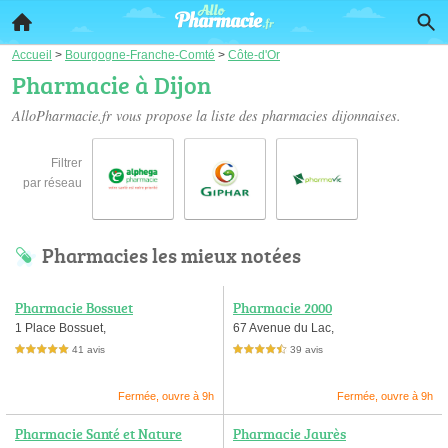
Accueil
>
Bourgogne-Franche-Comté
>
Côte-d'Or
Pharmacie à Dijon
AlloPharmacie.fr vous propose la liste des
pharmacies dijonnaises
.
Filtrer
par réseau
Pharmacies les mieux notées
Pharmacie Bossuet
Pharmacie 2000
1 Place Bossuet,
67 Avenue du Lac,
41 avis
39 avis
5,0 étoiles sur 5
4,5 étoiles sur 5
Fermée, ouvre à 9h
Fermée, ouvre à 9h
Pharmacie Santé et Nature
Pharmacie Jaurès