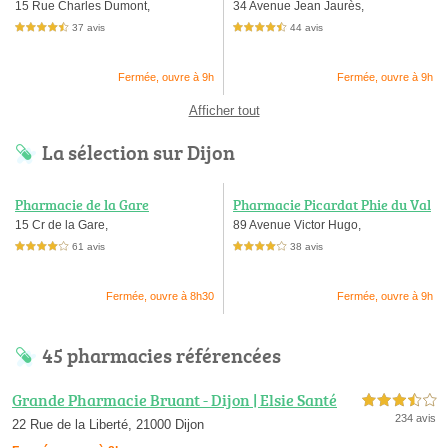
15 Rue Charles Dumont,
34 Avenue Jean Jaurès,
37 avis
44 avis
4,5 étoiles sur 5
4,5 étoiles sur 5
Fermée, ouvre à 9h
Fermée, ouvre à 9h
Afficher tout
La sélection sur Dijon
Pharmacie de la Gare
Pharmacie Picardat Phie du Val
d'Or
15 Cr de la Gare,
89 Avenue Victor Hugo,
61 avis
38 avis
4,0 étoiles sur 5
4,0 étoiles sur 5
Fermée, ouvre à 8h30
Fermée, ouvre à 9h
45 pharmacies référencées
Grande Pharmacie Bruant - Dijon | Elsie Santé
3,5 étoiles sur 5
234 avis
22 Rue de la Liberté, 21000 Dijon