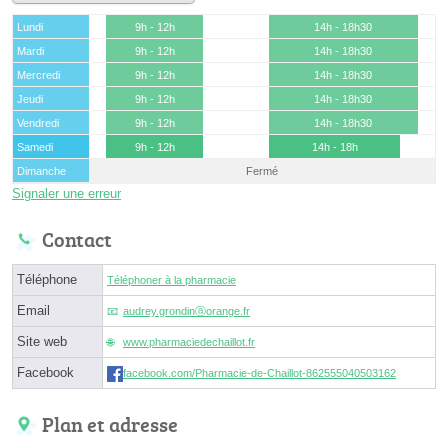
Lundi
9h - 12h
14h - 18h30
Mardi
9h - 12h
14h - 18h30
Mercredi
9h - 12h
14h - 18h30
Jeudi
9h - 12h
14h - 18h30
Vendredi
9h - 12h
14h - 18h30
Samedi
9h - 12h
14h - 18h
Dimanche
Fermé
Signaler une erreur
Contact
Téléphone
Téléphoner à la pharmacie
Email
audrey.grondinⓐorange.fr
Site web
www.pharmaciedechaillot.fr
Facebook
facebook.com/Pharmacie-de-Chaillot-862555040503162
Plan et adresse