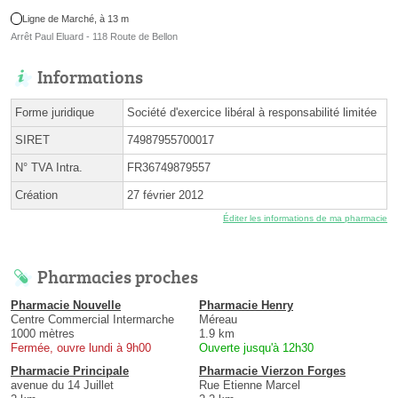
Ligne de Marché, à 13 m
Arrêt Paul Eluard - 118 Route de Bellon
Informations
Forme juridique
Société d'exercice libéral à responsabilité limitée
SIRET
74987955700017
N° TVA Intra.
FR36749879557
Création
27 février 2012
Éditer les informations de ma pharmacie
Pharmacies proches
Pharmacie Nouvelle
Pharmacie Henry
Centre Commercial Intermarche
Méreau
1000 mètres
1.9 km
Fermée, ouvre lundi à 9h00
Ouverte jusqu'à 12h30
Pharmacie Principale
Pharmacie Vierzon Forges
avenue du 14 Juillet
Rue Etienne Marcel