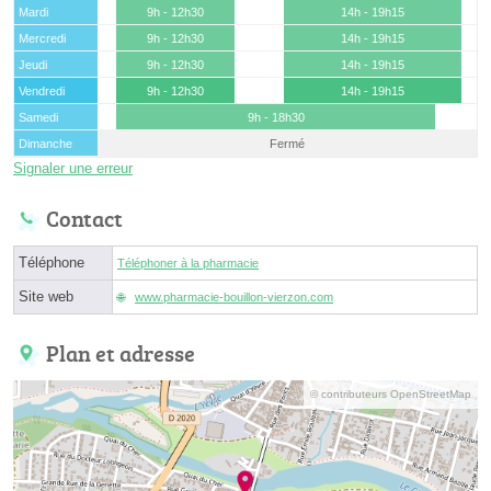
Mardi
9h - 12h30
14h - 19h15
Mercredi
9h - 12h30
14h - 19h15
Jeudi
9h - 12h30
14h - 19h15
Vendredi
9h - 12h30
14h - 19h15
Samedi
9h - 18h30
Dimanche
Fermé
Signaler une erreur
Contact
Téléphone
Téléphoner à la pharmacie
Site web
www.pharmacie-bouillon-vierzon.com
Plan et adresse
© contributeurs OpenStreetMap