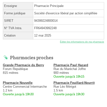
Enseigne
Pharmacie Principale
Forme juridique
Société d'exercice libéral par action simplifiée
SIRET
94399224800014
N° TVA Intra.
FR64943992248
Création
12 mai 2025
Éditer les informations de ma pharmacie
Pharmacies proches
Grande Pharmacie du Berry
Pharmacie Paul Hazard
Forum Republique
Rue du Maréchal Joffre
815 mètres
900 mètres
Ouverte jusqu'à 19h15
Pharmacie Nouvelle
Pharmacie Feuillard-Nourrit
Centre Commercial Intermarche
Rue Léo Mérigot
1.2 km
1.5 km
Ouverte jusqu'à 19h30
Ouverte jusqu'à 19h30