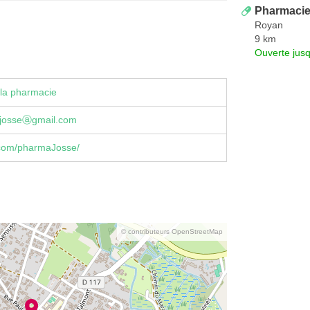
Pharmacie
Royan
9 km
Ouverte jus
la pharmacie
josseⓐgmail.com
com/pharmaJosse/
© contributeurs OpenStreetMap