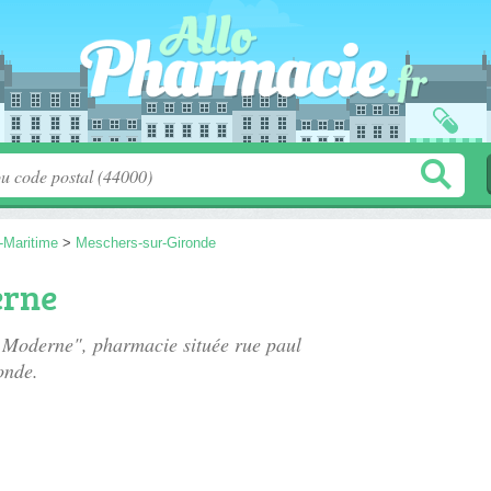
-Maritime
>
Meschers-sur-Gironde
erne
e Moderne", pharmacie située
rue paul
onde.