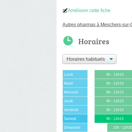
Améliorer cette fiche
Autres pharmas à Meschers-sur-
Horaires
Lundi
9h - 12h15
Mardi
9h - 12h15
Mercredi
9h - 12h15
Jeudi
9h - 12h15
Vendredi
9h - 12h15
Samedi
9h - 12h15
Dimanche
10h - 12h3