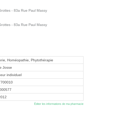
ottes - 83a Rue Paul Massy
ottes - 83a Rue Paul Massy
erie, Homéopathie, Phytothérapie
e Josse
eur individuel
7700010
000577
 2012
Éditer les informations de ma pharmacie