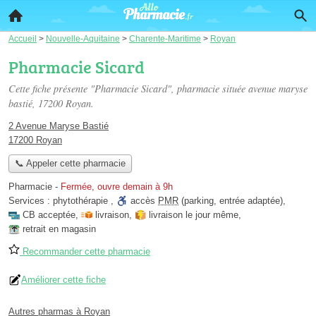
Accueil
>
Nouvelle-Aquitaine
>
Charente-Maritime
>
Royan
Pharmacie Sicard
Cette fiche présente "Pharmacie Sicard", pharmacie située
avenue maryse
bastié
, 17200 Royan.
2 Avenue Maryse Bastié
17200 Royan
📞 Appeler cette pharmacie
Pharmacie
-
Fermée, ouvre demain à 9h
Services :
phytothérapie
,
accès
PMR
(parking, entrée adaptée)
,
CB acceptée
,
livraison
,
livraison le jour même
,
retrait en magasin
Recommander cette pharmacie
Améliorer cette fiche
Autres pharmas à Royan