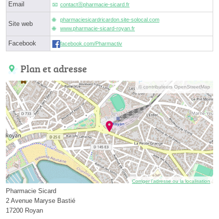
Email
contactⓐpharmacie-sicard.fr
pharmaciesicardricardon.site-solocal.com
Site web
www.pharmacie-sicard-royan.fr
Facebook
facebook.com/Pharmactiv
Plan et adresse
© contributeurs OpenStreetMap
Corriger l’adresse ou la localisation
Pharmacie Sicard
2 Avenue Maryse Bastié
17200 Royan