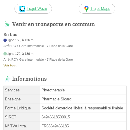
Trajet Waze
Trajet Maps
Venir en transports en commun
En bus
Ligne 153, à 136 m
Arrêt ROY Gare Intermodale - 7 Place de la Gare
Ligne 170, à 136 m
Arrêt ROY Gare Intermodale - 7 Place de la Gare
Voir tout
Informations
Services
Phytothérapie
Enseigne
Pharmacie Sicard
Forme juridique
Société d'exercice libéral à responsabilité limitée
SIRET
34946618500015
N° TVA Intra.
FR63349466185