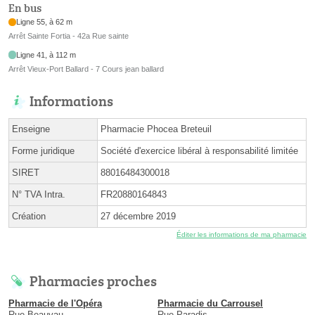
En bus
Ligne 55, à 62 m
Arrêt Sainte Fortia - 42a Rue sainte
Ligne 41, à 112 m
Arrêt Vieux-Port Ballard - 7 Cours jean ballard
Informations
Enseigne
Pharmacie Phocea Breteuil
Forme juridique
Société d'exercice libéral à responsabilité limitée
SIRET
88016484300018
N° TVA Intra.
FR20880164843
Création
27 décembre 2019
Éditer les informations de ma pharmacie
Pharmacies proches
Pharmacie de l'Opéra
Pharmacie du Carrousel
Rue Beauvau
Rue Paradis