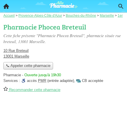
Accueil
>
Provence-Alpes-Côte d'Azur
>
Bouches-du-Rhône
>
Marseille
>
1er
Pharmacie Phocea Breteuil
Cette fiche présente "Pharmacie Phocea Breteuil", pharmacie située
rue
breteuil
, 13001 Marseille.
10 Rue Breteuil
13001 Marseille
📞 Appeler cette pharmacie
Pharmacie
-
Ouverte jusqu'à 19h30
Services :
accès
PMR
(entrée adaptée)
,
CB acceptée
Recommander cette pharmacie