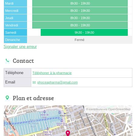
Mardi
8h30 - 19h30
Mercredi
8h30 - 19h30
Jeudi
8h30 - 19h30
Vendredi
8h30 - 19h30
Samedi
9h30 - 19h30
Dimanche
Fermé
Signaler une erreur
Contact
Téléphone
Téléphoner à la pharmacie
Email
phoceapharmaⓐgmail.com
Plan et adresse
© contributeurs OpenStreetMap