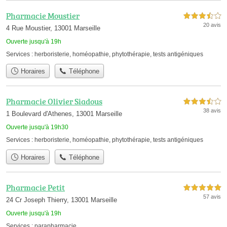
Pharmacie Moustier
3,5 étoiles sur 5
20 avis
4 Rue Moustier, 13001 Marseille
Ouverte jusqu'à 19h
Services :
herboristerie
,
homéopathie
,
phytothérapie
,
tests antigéniques
Horaires
Téléphone
Pharmacie Olivier Siadous
3,5 étoiles sur 5
38 avis
1 Boulevard d'Athenes, 13001 Marseille
Ouverte jusqu'à 19h30
Services :
herboristerie
,
homéopathie
,
phytothérapie
,
tests antigéniques
Horaires
Téléphone
Pharmacie Petit
5,0 étoiles sur 5
57 avis
24 Cr Joseph Thierry, 13001 Marseille
Ouverte jusqu'à 19h
Services :
parapharmacie