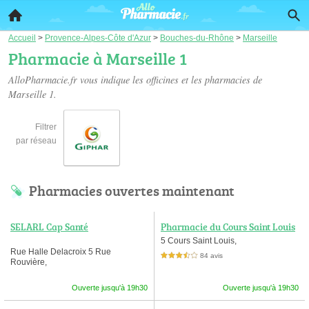
Accueil
>
Provence-Alpes-Côte d'Azur
>
Bouches-du-Rhône
>
Marseille
Pharmacie à Marseille 1
AlloPharmacie.fr vous indique les officines et les
pharmacies de
Marseille 1
.
Filtrer
par réseau
Pharmacies ouvertes maintenant
SELARL Cap Santé
Pharmacie du Cours Saint Louis
5 Cours Saint Louis,
Rue Halle Delacroix 5 Rue
84 avis
3,5 étoiles sur 5
Rouvière,
Ouverte jusqu'à 19h30
Ouverte jusqu'à 19h30