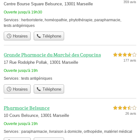
359 avis
Centre Bourse Square Belsunce, 13001 Marseille
Ouverte jusqu'à 19h30
Services :
herboristerie
,
homéopathie
,
phytothérapie
,
parapharmacie
,
tests antigéniques
Horaires
Téléphone
Grande Pharmacie du Marché des Capucins
4,0 étoiles sur 5
177 avis
17 Rue Rodolphe Pollak, 13001 Marseille
Ouverte jusqu'à 19h
Services :
tests antigéniques
Horaires
Téléphone
Pharmacie Belsunce
3,5 étoiles sur 5
26 avis
10 Cours Belsunce, 13001 Marseille
Ouverte jusqu'à 19h
Services :
parapharmacie
,
livraison à domicile
,
orthopédie
,
matériel médical