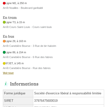
Ligne M2, à 250 m
Arrêt Noailles - Boulevard garibaldi
En tram
Ligne T3, à 15 m
Arrêt Cours Saint-Louis - Cours saint louis
En bus
Ligne 29, à 163 m
Arrêt Canebière Bourse - 3 Rue de bir-hakeim
Ligne 89, à 154 m
Arrêt Canebière Bourse - 6 Rue des fabres
97JET, à 145 m
Arrêt Canebière Bourse - Rue des fabres
Voir tout
Informations
Forme juridique
Société d'exercice libéral à responsabilité limitée
SIRET
37976475600019