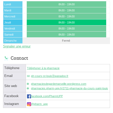
Lundi
8h30 - 19h30
Mardi
8h30 - 19h30
Mercredi
8h30 - 19h30
Jeudi
8h30 - 19h30
Vendredi
8h30 - 19h30
Samedi
8h30 - 19h30
Dimanche
Fermé
Signaler une erreur
Contact
Téléphone
Téléphoner à la pharmacie
Email
ph-cours-st-louisⓐwanadoo.fr
pharmaciesdegardemarseille.wordpress.com
Site web
pharmacies.pharm-upp.fr/2711-pharmacie-du-cours-saint-louis
Facebook
facebook.com/PharmUPP
Instagram
@pharm_upp