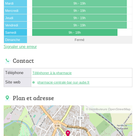
Mardi
9h - 19h
Mercredi
9h - 19h
Jeudi
9h - 19h
Vendredi
9h - 19h
Samedi
9h - 18h
Dimanche
Fermé
Signaler une erreur
Contact
Téléphone
Téléphoner à la pharmacie
Site web
pharmacie-centrale-bar-sur-aube.fr
Plan et adresse
© contributeurs OpenStreetMap