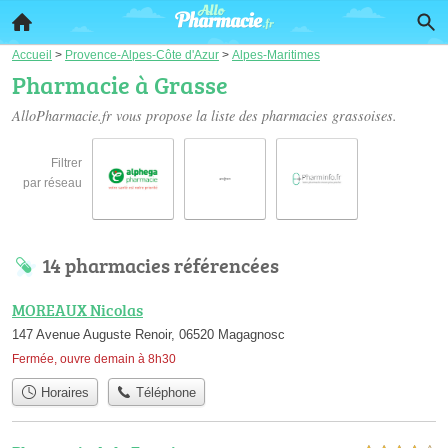
Accueil
>
Provence-Alpes-Côte d'Azur
>
Alpes-Maritimes
Pharmacie à Grasse
AlloPharmacie.fr vous propose la liste des
pharmacies grassoises
.
Filtrer
par réseau
14 pharmacies référencées
MOREAUX Nicolas
147 Avenue Auguste Renoir, 06520 Magagnosc
Fermée, ouvre demain à 8h30
Horaires
Téléphone