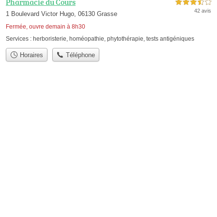
Pharmacie du Cours
3,5 étoiles sur 5
42 avis
1 Boulevard Victor Hugo, 06130 Grasse
Fermée, ouvre demain à 8h30
Services :
herboristerie
,
homéopathie
,
phytothérapie
,
tests antigéniques
Horaires
Téléphone