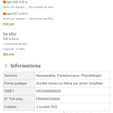
Ligne 620, à 32 m
Arrêt Les Vespins - 161 Avenue de Nice
Ligne 637, à 32 m
Arrêt Les Vespins - 161 Avenue de Nice
Voir tout
En vélo
319, à 112 m
170 Avenue de Nice
Capacité : 0 vélos
Voir tout
Informations
Services
Homéopathie, Parapharmacie, Phytothérapie
Forme juridique
Société d'exercice libéral par action simplifiée
SIRET
50032065000020
N° TVA Intra.
FR64500320650
Création
1 octobre 2011