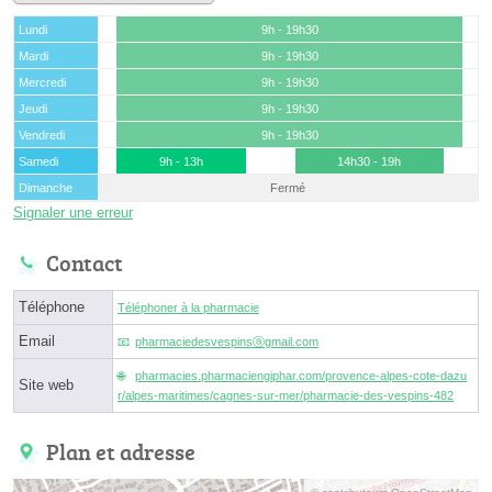
Lundi
9h - 19h30
Mardi
9h - 19h30
Mercredi
9h - 19h30
Jeudi
9h - 19h30
Vendredi
9h - 19h30
Samedi
9h - 13h
14h30 - 19h
Dimanche
Fermé
Signaler une erreur
Contact
Téléphone
Téléphoner à la pharmacie
Email
pharmaciedesvespinsⓐgmail.com
pharmacies.pharmaciengiphar.com/provence-alpes-cote-dazu
Site web
r/alpes-maritimes/cagnes-sur-mer/pharmacie-des-vespins-482
Plan et adresse