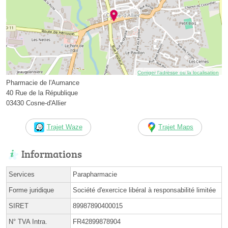
Corriger l’adresse ou la localisation
Pharmacie de l'Aumance
40 Rue de la République
03430 Cosne-d'Allier
Trajet Waze
Trajet Maps
Informations
Services
Parapharmacie
Forme juridique
Société d'exercice libéral à responsabilité limitée
SIRET
89987890400015
N° TVA Intra.
FR42899878904