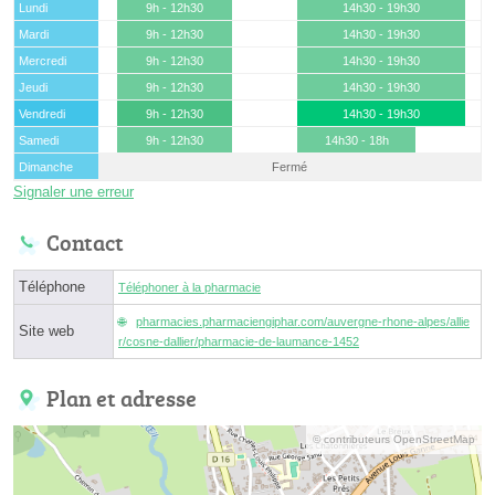
Lundi
9h - 12h30
14h30 - 19h30
Mardi
9h - 12h30
14h30 - 19h30
Mercredi
9h - 12h30
14h30 - 19h30
Jeudi
9h - 12h30
14h30 - 19h30
Vendredi
9h - 12h30
14h30 - 19h30
Samedi
9h - 12h30
14h30 - 18h
Dimanche
Fermé
Signaler une erreur
Contact
Téléphone
Téléphoner à la pharmacie
pharmacies.pharmaciengiphar.com/auvergne-rhone-alpes/allie
Site web
r/cosne-dallier/pharmacie-de-laumance-1452
Plan et adresse
© contributeurs OpenStreetMap