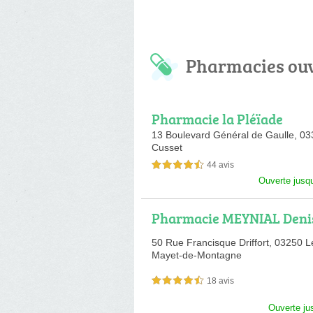
Pharmacies ou
Pharmacie la Pléïade
13 Boulevard Général de Gaulle,
03
Cusset
44 avis
4,5 étoiles sur 5
Ouverte jusq
Pharmacie MEYNIAL Deni
50 Rue Francisque Driffort,
03250 L
Mayet-de-Montagne
18 avis
4,5 étoiles sur 5
Ouverte ju