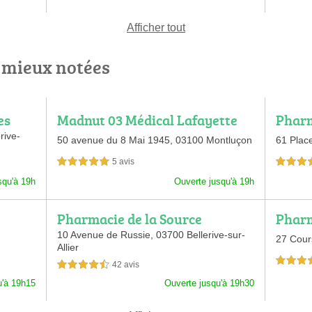
Afficher tout
 mieux notées
es
Madnut 03 Médical Lafayette
Pharm
e Sall
rive-
50 avenue du 8 Mai 1945,
03100 Montluçon
61 Place
5 avis
5,0 étoiles sur 5
4,5 étoiles 
squ'à 19h
Ouverte jusqu'à 19h
Pharmacie de la Source
Pharm
10 Avenue de Russie,
03700 Bellerive-sur-
27 Cour
Allier
4,5 étoiles 
42 avis
4,5 étoiles sur 5
u'à 19h15
Ouverte jusqu'à 19h30