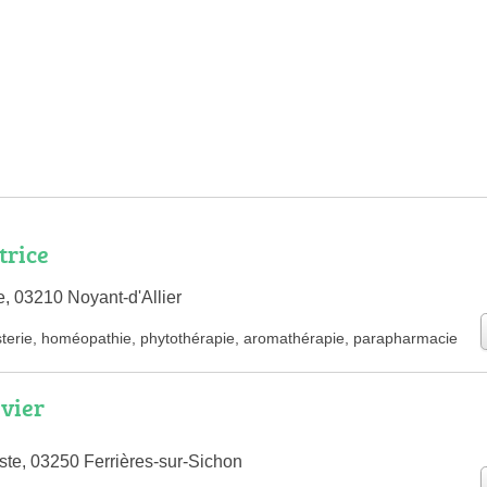
trice
e, 03210 Noyant-d'Allier
terie
,
homéopathie
,
phytothérapie
,
aromathérapie
,
parapharmacie
vier
ste, 03250 Ferrières-sur-Sichon