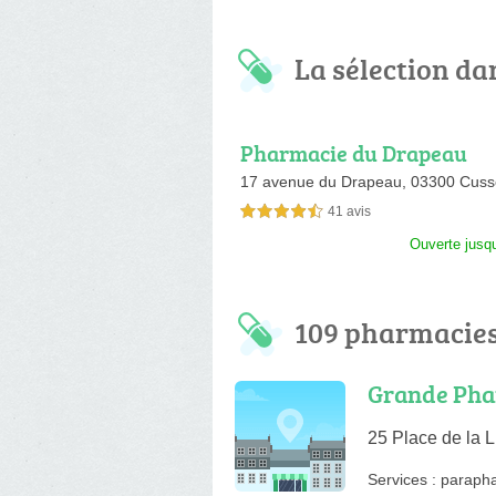
La sélection dan
Pharmacie du Drapeau
17 avenue du Drapeau,
03300 Cuss
41 avis
4,5 étoiles sur 5
Ouverte jusq
109 pharmacies
Grande Pha
25 Place de la L
Services :
paraph