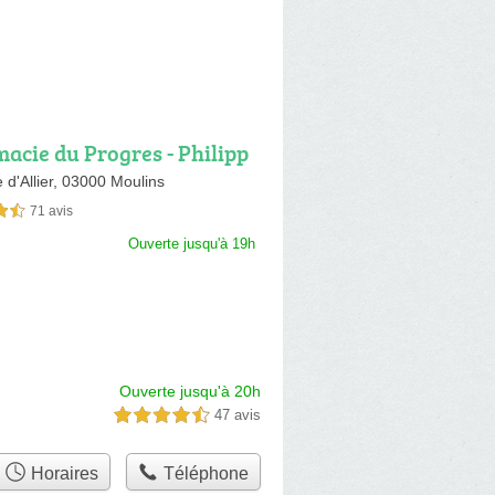
acie du Progres - Philipp
es
 d'Allier,
03000 Moulins
71 avis
sur 5
Ouverte jusqu'à 19h
Ouverte jusqu'à 20h
47 avis
4,5 étoiles sur 5
Horaires
Téléphone