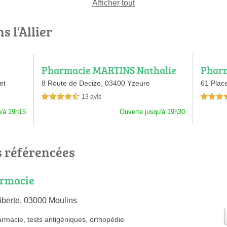
Afficher tout
s l'Allier
Pharmacie MARTINS Nathalie
Pharm
e Sall
et
8 Route de Decize,
03400 Yzeure
61 Place
13 avis
4,5 étoiles sur 5
4,5 étoiles 
u'à 19h15
Ouverte jusqu'à 19h30
 référencées
rmacie
iberte, 03000 Moulins
armacie
,
tests antigéniques
,
orthopédie