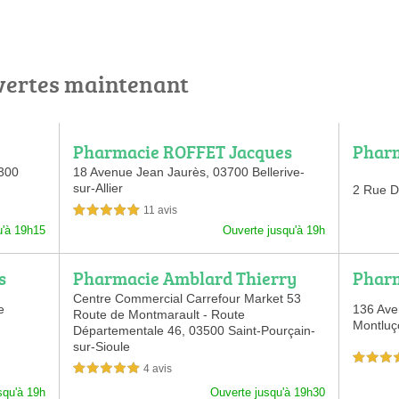
vertes maintenant
Pharmacie ROFFET Jacques
Pharm
300
18 Avenue Jean Jaurès,
03700 Bellerive-
sur-Allier
2 Rue D
11 avis
5,0 étoiles sur 5
u'à 19h15
Ouverte jusqu'à 19h
s
Pharmacie Amblard Thierry
Pharm
Centre Commercial Carrefour Market 53
e
136 Ave
Route de Montmarault - Route
Montluç
Départementale 46,
03500 Saint-Pourçain-
sur-Sioule
3,5 étoiles 
4 avis
5,0 étoiles sur 5
squ'à 19h
Ouverte jusqu'à 19h30