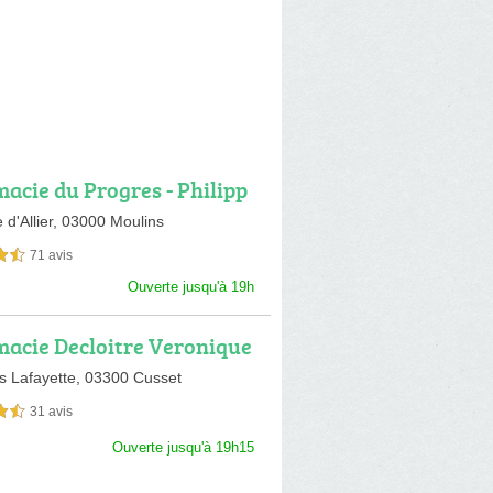
acie du Progres - Philipp
es
 d'Allier,
03000 Moulins
71 avis
sur 5
Ouverte jusqu'à 19h
acie Decloitre Veronique
s Lafayette,
03300 Cusset
31 avis
sur 5
Ouverte jusqu'à 19h15