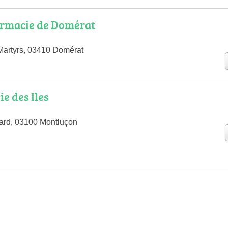
rmacie de Domérat
Martyrs, 03410 Domérat
e des Iles
ard, 03100 Montluçon