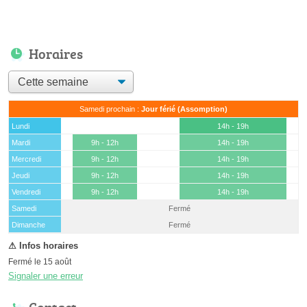
Horaires
Samedi prochain :
Jour férié (Assomption)
Lundi
14h - 19h
Mardi
9h - 12h
14h - 19h
Mercredi
9h - 12h
14h - 19h
Jeudi
9h - 12h
14h - 19h
Vendredi
9h - 12h
14h - 19h
Samedi
Fermé
(15 août)
Dimanche
Fermé
Fermé le 15 août
Signaler une erreur