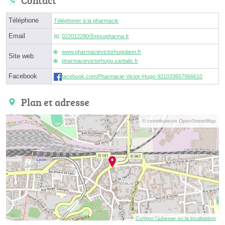
Contact
Téléphone
Téléphoner à la pharmacie
Email
022012280ⓐresopharma.fr
www.pharmacievictorhugolaon.fr
Site web
pharmacievictorhugo.santalis.fr
Facebook
facebook.com/Pharmacie-Victor-Hugo-921033657966610
Plan et adresse
© contributeurs OpenStreetMap
Corriger l’adresse ou la localisation