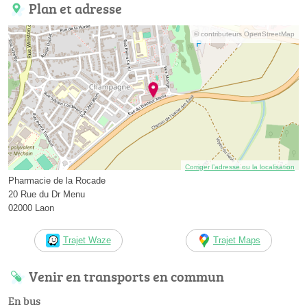
Plan et adresse
© contributeurs OpenStreetMap
Corriger l’adresse ou la localisation
Pharmacie de la Rocade
20 Rue du Dr Menu
02000 Laon
Trajet Waze
Trajet Maps
Venir en transports en commun
En bus