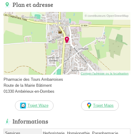
Plan et adresse
© contributeurs OpenStreetMap
Corriger l’adresse ou la localisation
Pharmacie des Tours Ambarroises
Route de la Mairie Bâtiment
01330 Ambérieux-en-Dombes
Trajet Waze
Trajet Maps
Informations
Services
Herboristerie, Homéopathie, Parapharmacie,