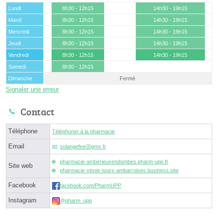
Lundi
8h30 - 12h15
14h30 - 19h15
Mardi
8h30 - 12h15
14h30 - 19h15
Mercredi
8h30 - 12h15
14h30 - 19h15
Jeudi
8h30 - 12h15
14h30 - 19h15
Vendredi
8h30 - 12h15
14h30 - 19h15
Samedi
8h30 - 12h15
Dimanche
Fermé
Signaler une erreur
Contact
Téléphone
Téléphoner à la pharmacie
Email
solangefeeⓐgmx.fr
pharmacie-amberieuxendombes.pharm-upp.fr
Site web
pharmacie-vinois-tours-ambarroises.business.site
Facebook
facebook.com/PharmUPP
Instagram
@pharm_upp