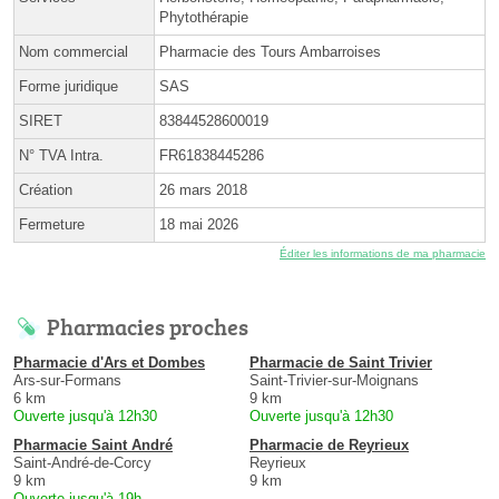
Phytothérapie
Nom commercial
Pharmacie des Tours Ambarroises
Forme juridique
SAS
SIRET
83844528600019
N° TVA Intra.
FR61838445286
Création
26 mars 2018
Fermeture
18 mai 2026
Éditer les informations de ma pharmacie
Pharmacies proches
Pharmacie d'Ars et Dombes
Pharmacie de Saint Trivier
Ars-sur-Formans
Saint-Trivier-sur-Moignans
6 km
9 km
Ouverte jusqu'à 12h30
Ouverte jusqu'à 12h30
Pharmacie Saint André
Pharmacie de Reyrieux
Saint-André-de-Corcy
Reyrieux
9 km
9 km
Ouverte jusqu'à 19h