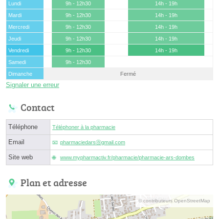
Lundi
9h - 12h30
14h - 19h
Mardi
9h - 12h30
14h - 19h
Mercredi
9h - 12h30
14h - 19h
Jeudi
9h - 12h30
14h - 19h
Vendredi
9h - 12h30
14h - 19h
Samedi
9h - 12h30
Dimanche
Fermé
Signaler une erreur
Contact
Téléphone
Téléphoner à la pharmacie
Email
pharmaciedarsⓐgmail.com
Site web
www.mypharmactiv.fr/pharmacie/pharmacie-ars-dombes
Plan et adresse
© contributeurs OpenStreetMap