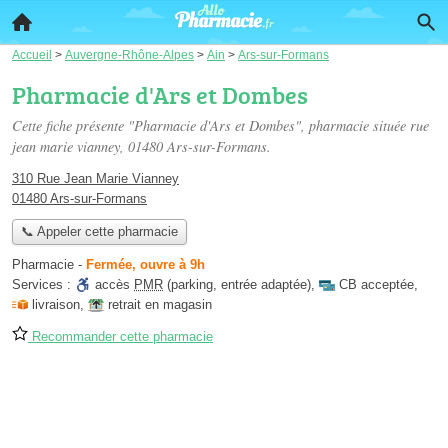
Accueil
>
Auvergne-Rhône-Alpes
>
Ain
>
Ars-sur-Formans
Pharmacie d'Ars et Dombes
Cette fiche présente "Pharmacie d'Ars et Dombes", pharmacie située
rue
jean marie vianney
, 01480 Ars-sur-Formans.
310 Rue Jean Marie Vianney
01480 Ars-sur-Formans
📞 Appeler cette pharmacie
Pharmacie
-
Fermée, ouvre à 9h
Services :
accès
PMR
(parking, entrée adaptée)
,
CB acceptée
,
livraison
,
retrait en magasin
Recommander cette pharmacie