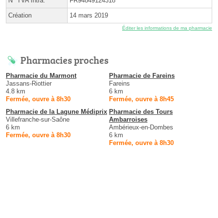
N° TVA Intra.
FR94849124318
Création
14 mars 2019
Éditer les informations de ma pharmacie
Pharmacies proches
Pharmacie du Marmont
Pharmacie de Fareins
Jassans-Riottier
Fareins
4.8 km
6 km
Fermée, ouvre à 8h30
Fermée, ouvre à 8h45
Pharmacie de la Lagune Médiprix
Pharmacie des Tours
Villefranche-sur-Saône
Ambarroises
6 km
Ambérieux-en-Dombes
Fermée, ouvre à 8h30
6 km
Fermée, ouvre à 8h30