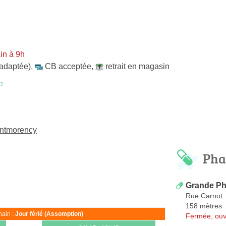
in à 9h
 adaptée)
,
CB acceptée
,
retrait en magasin
e
ontmorency
Pha
Grande Ph
Rue Carnot
158 mètres
ain :
Jour férié (Assomption)
Fermée, ouv