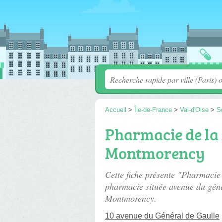
Accueil
>
Île-de-France
>
Val-d'Oise
>
S
Pharmacie de la 
Montmorency
Cette fiche présente "Pharmaci
pharmacie située
avenue du géné
Montmorency.
10 avenue du Général de Gaulle