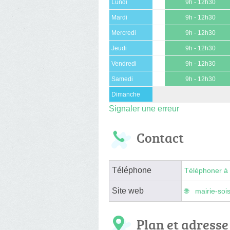
Lundi
9h - 12h30
Mardi
9h - 12h30
Mercredi
9h - 12h30
Jeudi
9h - 12h30
Vendredi
9h - 12h30
Samedi
9h - 12h30
Dimanche
Signaler une erreur
Contact
Téléphone
Téléphoner à 
Site web
mairie-soi
Plan et adresse