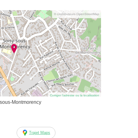
© contributeurs OpenStreetMap
Corriger l’adresse ou la localisation
y-sous-Montmorency
Trajet Maps