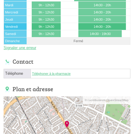
Mardi
9h - 12h30
14h30 - 20h
Mercredi
9h - 12h30
14h30 - 20h
Jeudi
9h - 12h30
14h30 - 20h
Vendredi
9h - 12h30
14h30 - 20h
Samedi
9h - 12h30
14h30 - 19h30
Dimanche
Fermé
Signaler une erreur
Contact
Téléphone
Téléphoner à la pharmacie
Plan et adresse
© contributeurs OpenStreetMap