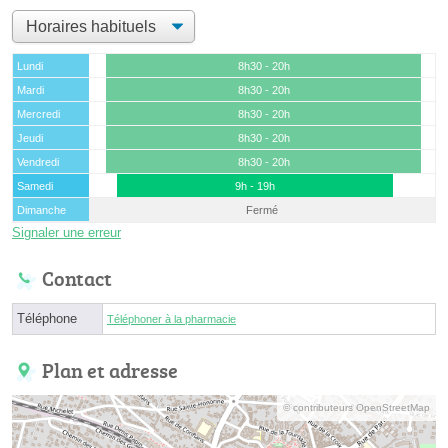
Lundi
8h30 - 20h
Mardi
8h30 - 20h
Mercredi
8h30 - 20h
Jeudi
8h30 - 20h
Vendredi
8h30 - 20h
Samedi
9h - 19h
Dimanche
Fermé
Signaler une erreur
Contact
Téléphone
Téléphoner à la pharmacie
Plan et adresse
© contributeurs OpenStreetMap