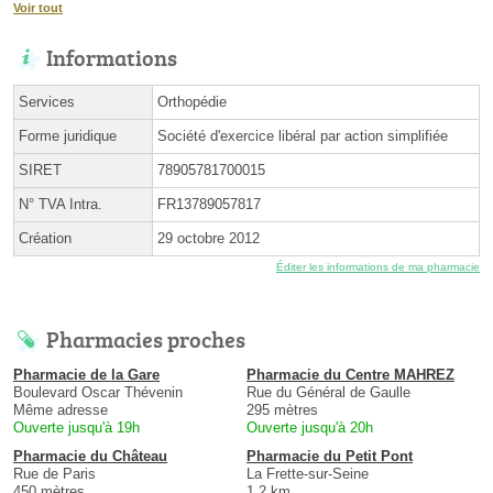
Voir tout
Informations
Services
Orthopédie
Forme juridique
Société d'exercice libéral par action simplifiée
SIRET
78905781700015
N° TVA Intra.
FR13789057817
Création
29 octobre 2012
Éditer les informations de ma pharmacie
Pharmacies proches
Pharmacie de la Gare
Pharmacie du Centre MAHREZ
Boulevard Oscar Thévenin
Rue du Général de Gaulle
Même adresse
295 mètres
Ouverte jusqu'à 19h
Ouverte jusqu'à 20h
Pharmacie du Château
Pharmacie du Petit Pont
Rue de Paris
La Frette-sur-Seine
450 mètres
1.2 km