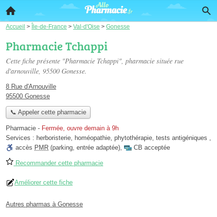
Accueil
>
Île-de-France
>
Val-d'Oise
>
Gonesse
Pharmacie Tchappi
Cette fiche présente "Pharmacie Tchappi", pharmacie située
rue
d'arnouville
, 95500 Gonesse.
8 Rue d'Arnouville
95500 Gonesse
📞 Appeler cette pharmacie
Pharmacie
-
Fermée, ouvre demain à 9h
Services :
herboristerie
,
homéopathie
,
phytothérapie
,
tests antigéniques
,
accès
PMR
(parking, entrée adaptée)
,
CB acceptée
Recommander cette pharmacie
Améliorer cette fiche
Autres pharmas à Gonesse