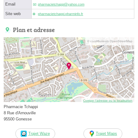
Email
pharmacietchappiⓐyahoo.com
Site web
pharmacietchappi.pharminfo.fr
Plan et adresse
© contributeurs OpenStreetMap
Corriger l’adresse ou la localisation
Pharmacie Tchappi
8 Rue d'Arnouville
95500 Gonesse
Trajet Waze
Trajet Maps