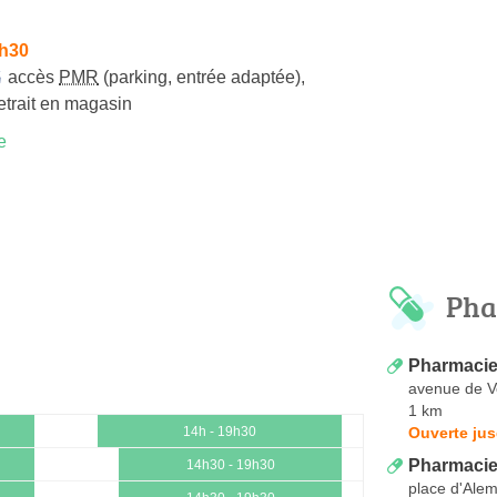
4h30
accès
PMR
(parking, entrée adaptée)
,
etrait en magasin
e
Pha
Pharmacie
avenue de V
1 km
Ouverte jus
14h - 19h30
Pharmacie
14h30 - 19h30
place d'Alem