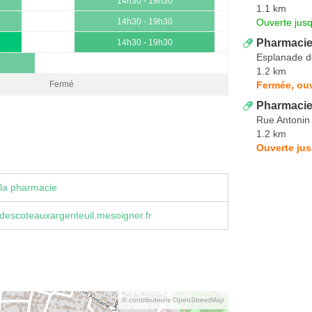
14h30 - 19h30
1.1 km
Ouverte jus
14h30 - 19h30
Pharmaci
14h30 - 19h30
Esplanade d
1.2 km
Fermée, ouv
Fermé
Pharmacie
Rue Antonin
1.2 km
Ouverte jus
la pharmacie
descoteauxargenteuil.mesoigner.fr
© contributeurs OpenStreetMap