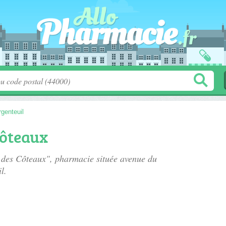
rgenteuil
Côteaux
e des Côteaux", pharmacie située
avenue du
l.