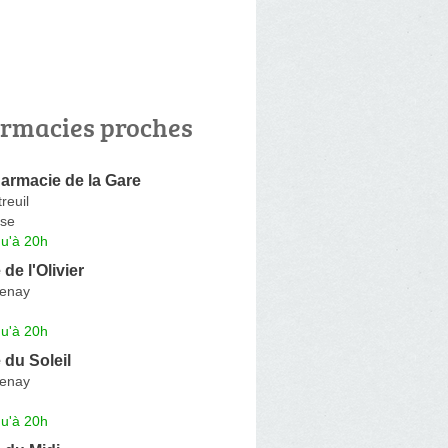
rmacies proches
armacie de la Gare
reuil
se
qu'à 20h
de l'Olivier
tenay
qu'à 20h
du Soleil
tenay
qu'à 20h