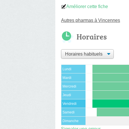
Améliorer cette fiche
Autres pharmas à Vincennes
Horaires
Lundi
Mardi
Mercredi
Jeudi
Vendredi
Samedi
Dimanche
Signaler une erreur