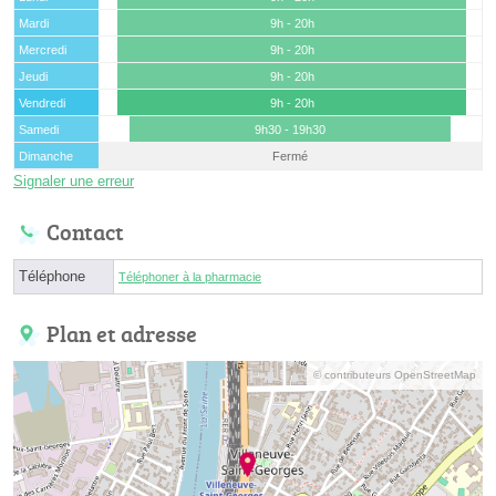
Mardi
9h - 20h
Mercredi
9h - 20h
Jeudi
9h - 20h
Vendredi
9h - 20h
Samedi
9h30 - 19h30
Dimanche
Fermé
Signaler une erreur
Contact
Téléphone
Téléphoner à la pharmacie
Plan et adresse
© contributeurs OpenStreetMap