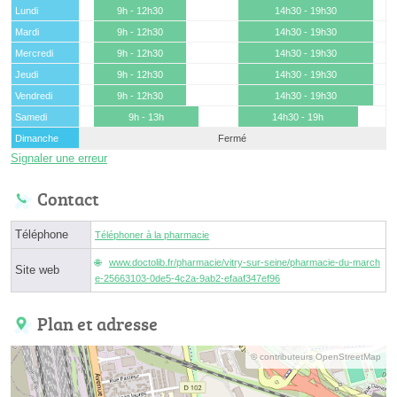
Lundi
9h - 12h30
14h30 - 19h30
Mardi
9h - 12h30
14h30 - 19h30
Mercredi
9h - 12h30
14h30 - 19h30
Jeudi
9h - 12h30
14h30 - 19h30
Vendredi
9h - 12h30
14h30 - 19h30
Samedi
9h - 13h
14h30 - 19h
Dimanche
Fermé
Signaler une erreur
Contact
Téléphone
Téléphoner à la pharmacie
www.doctolib.fr/pharmacie/vitry-sur-seine/pharmacie-du-march
Site web
e-25663103-0de5-4c2a-9ab2-efaaf347ef96
Plan et adresse
© contributeurs OpenStreetMap