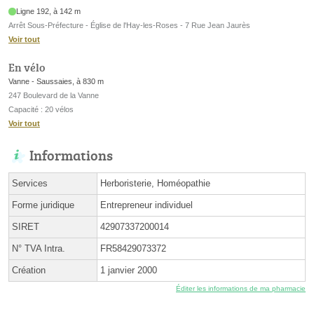
Ligne 192, à 142 m
Arrêt Sous-Préfecture - Église de l'Hay-les-Roses - 7 Rue Jean Jaurès
Voir tout
En vélo
Vanne - Saussaies, à 830 m
247 Boulevard de la Vanne
Capacité : 20 vélos
Voir tout
Informations
Services
Herboristerie, Homéopathie
Forme juridique
Entrepreneur individuel
SIRET
42907337200014
N° TVA Intra.
FR58429073372
Création
1 janvier 2000
Éditer les informations de ma pharmacie