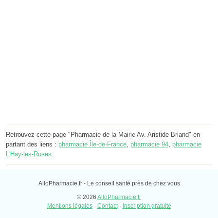
Retrouvez cette page "Pharmacie de la Mairie Av. Aristide Briand" en
partant des liens :
pharmacie Île-de-France
,
pharmacie 94
,
pharmacie
L'Haÿ-les-Roses
.
AlloPharmacie.fr - Le conseil santé près de chez vous
© 2026
AlloPharmacie.fr
Mentions légales
-
Contact
-
Inscription gratuite