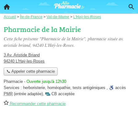
Accueil
>
Île-de-France
>
Val-de-Marne
>
L'Haÿ-les-Roses
Pharmacie de la Mairie
Cette fiche présente "Pharmacie de la Mairie", pharmacie située
av.
aristide briand
, 94240 L'Haÿ-les-Roses.
3 Av. Aristide Briand
94240 L'Haÿ-les-Roses
📞 Appeler cette pharmacie
Pharmacie
-
Ouverte jusqu'à 12h30
Services :
herboristerie
,
homéopathie
,
tests antigéniques
,
accès
PMR
(entrée adaptée)
,
CB acceptée
Recommander cette pharmacie