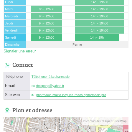
Lundi
14h - 19h30
Mardi
9h - 12h30
14h - 19h30
Mercredi
9h - 12h30
14h - 19h30
Jeudi
9h - 12h30
14h - 19h30
Vendredi
9h - 12h30
14h - 19h30
Samedi
9h - 12h30
14h - 19h
Dimanche
Fermé
Signaler une erreur
Contact
Téléphone
Téléphoner à la pharmacie
Email
thtiepongⓐyahoo.fr
Site web
pharmacie-mairie-lhay-les-roses.epharmacie.pro
Plan et adresse
© contributeurs OpenStreetMap