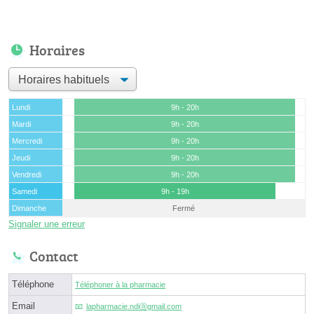
Horaires
Lundi
9h - 20h
Mardi
9h - 20h
Mercredi
9h - 20h
Jeudi
9h - 20h
Vendredi
9h - 20h
Samedi
9h - 19h
Dimanche
Fermé
Signaler une erreur
Contact
Téléphone
Téléphoner à la pharmacie
Email
lapharmacie.ndiⓐgmail.com