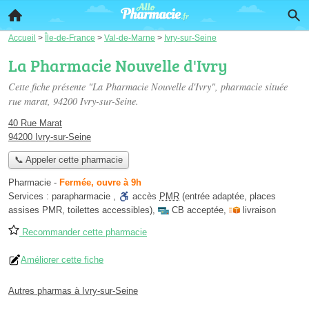
Accueil
>
Île-de-France
>
Val-de-Marne
>
Ivry-sur-Seine
La Pharmacie Nouvelle d'Ivry
Cette fiche présente "La Pharmacie Nouvelle d'Ivry", pharmacie située
rue marat
, 94200 Ivry-sur-Seine.
40 Rue Marat
94200 Ivry-sur-Seine
📞 Appeler cette pharmacie
Pharmacie
-
Fermée, ouvre à 9h
Services :
parapharmacie
,
accès
PMR
(entrée adaptée, places
assises PMR, toilettes accessibles)
,
CB acceptée
,
livraison
Recommander cette pharmacie
Améliorer cette fiche
Autres pharmas à Ivry-sur-Seine