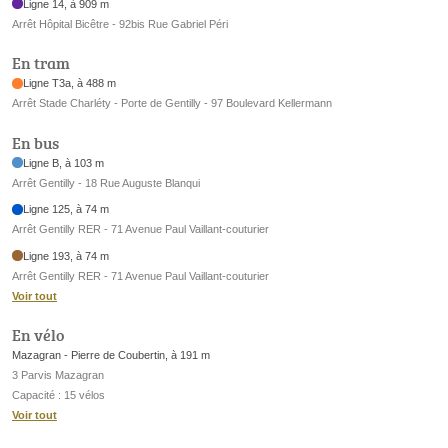
Ligne 14, à 909 m
Arrêt Hôpital Bicêtre - 92bis Rue Gabriel Péri
En tram
Ligne T3a, à 488 m
Arrêt Stade Charléty - Porte de Gentilly - 97 Boulevard Kellermann
En bus
Ligne B, à 103 m
Arrêt Gentilly - 18 Rue Auguste Blanqui
Ligne 125, à 74 m
Arrêt Gentilly RER - 71 Avenue Paul Vaillant-couturier
Ligne 193, à 74 m
Arrêt Gentilly RER - 71 Avenue Paul Vaillant-couturier
Voir tout
En vélo
Mazagran - Pierre de Coubertin, à 191 m
3 Parvis Mazagran
Capacité : 15 vélos
Voir tout