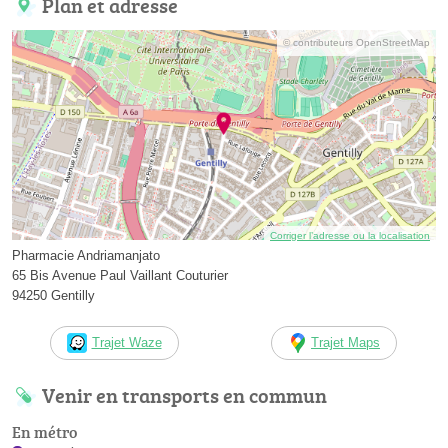
Plan et adresse
© contributeurs OpenStreetMap
Corriger l’adresse ou la localisation
Pharmacie Andriamanjato
65 Bis Avenue Paul Vaillant Couturier
94250 Gentilly
Trajet Waze
Trajet Maps
Venir en transports en commun
En métro