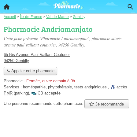
Accueil
>
Île-de-France
>
Val-de-Marne
>
Gentilly
Pharmacie Andriamanjato
Cette fiche présente "Pharmacie Andriamanjato", pharmacie située
avenue paul vaillant couturier
, 94250 Gentilly.
65 Bis Avenue Paul Vaillant Couturier
94250 Gentilly
📞 Appeler cette pharmacie
Pharmacie
-
Fermée, ouvre demain à 9h
Services :
homéopathie
,
phytothérapie
,
tests antigéniques
,
accès
PMR
(parking)
,
CB acceptée
Une personne
recommande
cette pharmacie.
Je recommande