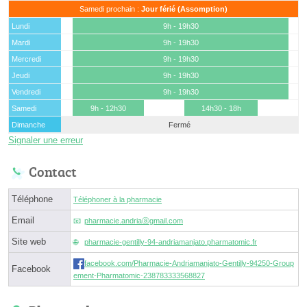
Samedi prochain :
Jour férié (Assomption)
Lundi
9h - 19h30
Mardi
9h - 19h30
Mercredi
9h - 19h30
Jeudi
9h - 19h30
Vendredi
9h - 19h30
Samedi
9h - 12h30
14h30 - 18h
Dimanche
Fermé
Signaler une erreur
Contact
Téléphone
Téléphoner à la pharmacie
Email
pharmacie.andriaⓐgmail.com
Site web
pharmacie-gentilly-94-andriamanjato.pharmatomic.fr
facebook.com/Pharmacie-Andriamanjato-Gentilly-94250-Group
Facebook
ement-Pharmatomic-238783333568827