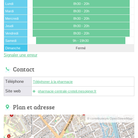
Lundi
8h30 - 20h
Mardi
8h30 - 20h
Mercredi
8h30 - 20h
Jeudi
8h30 - 20h
Vendredi
8h30 - 20h
Samedi
9h - 19h30
Dimanche
Fermé
Signaler une erreur
Contact
Téléphone
Téléphoner à la pharmacie
Site web
pharmacie-centrale-creteil.mesoigner.fr
Plan et adresse
© contributeurs OpenStreetMap