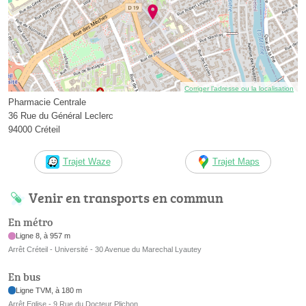
Corriger l’adresse ou la localisation
Pharmacie Centrale
36 Rue du Général Leclerc
94000 Créteil
Trajet Waze
Trajet Maps
Venir en transports en commun
En métro
Ligne 8, à 957 m
Arrêt Créteil - Université - 30 Avenue du Marechal Lyautey
En bus
Ligne TVM, à 180 m
Arrêt Eglise - 9 Rue du Docteur Plichon