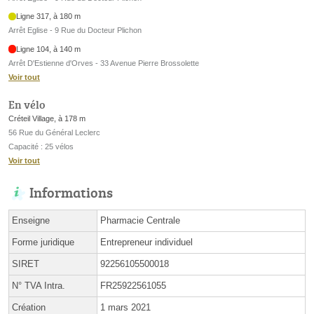
Ligne 317, à 180 m
Arrêt Eglise - 9 Rue du Docteur Plichon
Ligne 104, à 140 m
Arrêt D'Estienne d'Orves - 33 Avenue Pierre Brossolette
Voir tout
En vélo
Créteil Village, à 178 m
56 Rue du Général Leclerc
Capacité : 25 vélos
Voir tout
Informations
Enseigne
Pharmacie Centrale
Forme juridique
Entrepreneur individuel
SIRET
92256105500018
N° TVA Intra.
FR25922561055
Création
1 mars 2021