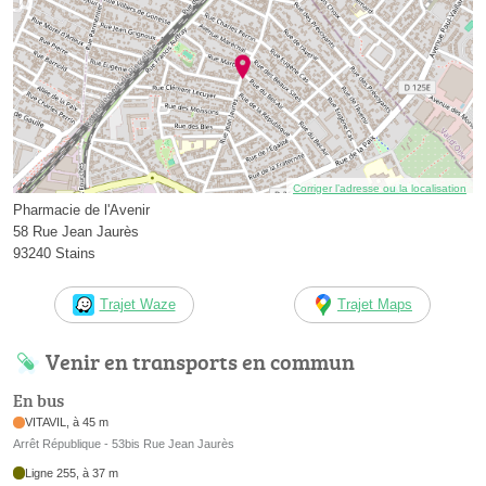
Corriger l’adresse ou la localisation
Pharmacie de l'Avenir
58 Rue Jean Jaurès
93240 Stains
Trajet Waze
Trajet Maps
Venir en transports en commun
En bus
VITAVIL, à 45 m
Arrêt République - 53bis Rue Jean Jaurès
Ligne 255, à 37 m