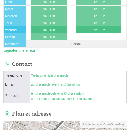
Lundi
9h - 13h
14h - 19h
Mardi
9h - 13h
14h - 19h
Mercredi
9h - 13h
14h - 19h
Jeudi
9h - 13h
14h - 19h
Vendredi
9h - 13h
14h - 19h
Samedi
9h - 13h
Dimanche
Fermé
Signaler une erreur
Contact
Téléphone
Téléphoner à la pharmacie
Email
pharmacie.avenir.stsⓐgmail.com
pharmaciedelavenir93.pharminfo.fr
Site web
selarlpharmaciedelavenir.site-solocal.com
Plan et adresse
© contributeurs OpenStreetMap