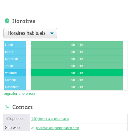
Horaires
Lundi
9h - 21h
Mardi
9h - 21h
Mercredi
9h - 21h
Jeudi
9h - 21h
Vendredi
9h - 21h
Samedi
9h - 21h
Dimanche
9h - 21h
Signaler une erreur
Contact
Téléphone
Téléphoner à la pharmacie
Site web
pharmacieduportdepantin.com