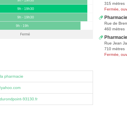
9h - 19h30
315 mètres
Fermée, ouv
9h - 19h30
Pharmacie
9h - 19h30
Rue de Bre
9h - 19h
460 mètres
Fermé
Pharmacie
Rue Jean Ja
710 mètres
Fermée, ouv
la pharmacie
ⓐyahoo.com
durondpoint-93130.fr