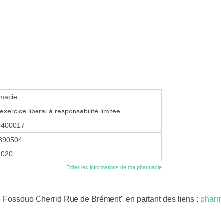
macie
exercice libéral à responsabilité limitée
0400017
890504
 2020
Éditer les informations de ma pharmacie
 Fossouo Cherrid Rue de Brément" en partant des liens :
pharm