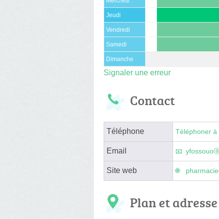
Mercredi
Jeudi
Vendredi
Samedi
Dimanche
Signaler une erreur
Contact
Téléphone
Téléphoner à 
Email
yfossouo
Site web
pharmacie
Plan et adresse