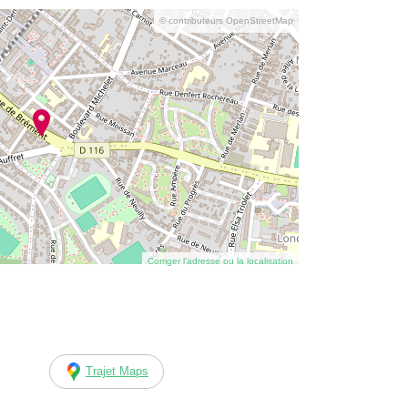
© contributeurs OpenStreetMap
Corriger l’adresse ou la localisation
Trajet Maps