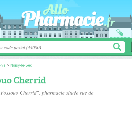
enis
>
Noisy-le-Sec
uo Cherrid
e Fossouo Cherrid", pharmacie située
rue de