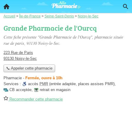
Accueil
>
Île-de-France
>
Seine-Saint-Denis
>
Noisy-le-Sec
Grande Pharmacie de l'Ourcq
Cette fiche présente "Grande Pharmacie de l'Ourcq", pharmacie située
rue de paris
, 93130 Noisy-le-Sec.
223 Rue de Paris
93130 Noisy-le-Sec
📞 Appeler cette pharmacie
Pharmacie
-
Fermée, ouvre à 10h
Services :
accès
PMR
(entrée adaptée, places assises PMR)
,
CB acceptée
,
retrait en magasin
Recommander cette pharmacie