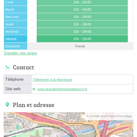
Lundi
10h - 19h30
Mardi
10h - 19h30
Mercredi
10h - 19h30
Jeudi
10h - 19h30
Vendredi
10h - 19h30
Samedi
10h - 19h30
Dimanche
Fermé
Signaler une erreur
Contact
Téléphone
Téléphoner à la pharmacie
Site web
www.grandepharmaciedelourcq.fr
Plan et adresse
© contributeurs OpenStreetMap