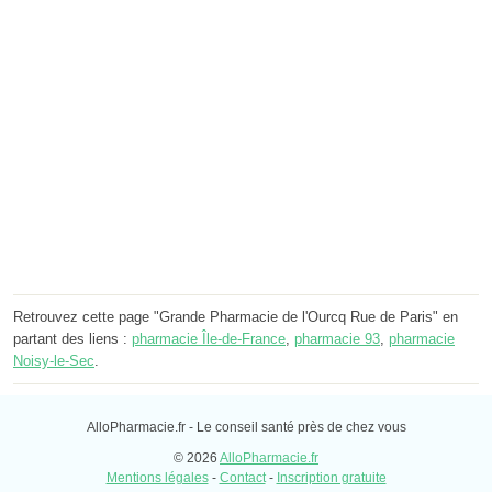
Retrouvez cette page "Grande Pharmacie de l'Ourcq Rue de Paris" en
partant des liens :
pharmacie Île-de-France
,
pharmacie 93
,
pharmacie
Noisy-le-Sec
.
AlloPharmacie.fr - Le conseil santé près de chez vous
© 2026
AlloPharmacie.fr
Mentions légales
-
Contact
-
Inscription gratuite