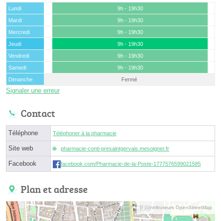
Lundi
9h - 19h30
Mardi
9h - 19h30
Mercredi
9h - 19h30
Jeudi
9h - 19h30
Vendredi
9h - 19h30
Samedi
9h - 19h30
Dimanche
Fermé
Signaler une erreur
Contact
Téléphone
Téléphoner à la pharmacie
Site web
pharmacie-conti-presaintgervais.mesoigner.fr
Facebook
facebook.com/Pharmacie-de-la-Poste-1777576599021585
Plan et adresse
© contributeurs OpenStreetMap