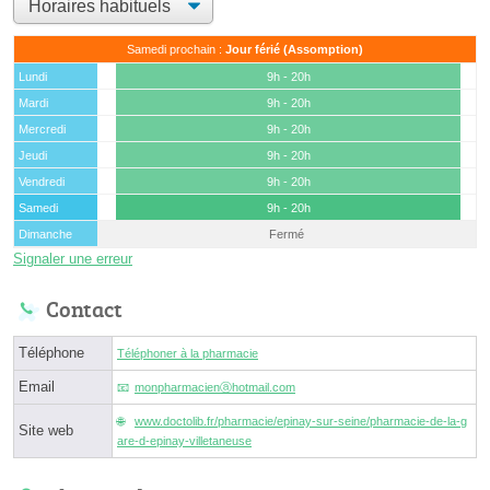
Samedi prochain :
Jour férié (Assomption)
Lundi
9h - 20h
Mardi
9h - 20h
Mercredi
9h - 20h
Jeudi
9h - 20h
Vendredi
9h - 20h
Samedi
9h - 20h
Dimanche
Fermé
Signaler une erreur
Contact
Téléphone
Téléphoner à la pharmacie
Email
monpharmacienⓐhotmail.com
www.doctolib.fr/pharmacie/epinay-sur-seine/pharmacie-de-la-g
Site web
are-d-epinay-villetaneuse