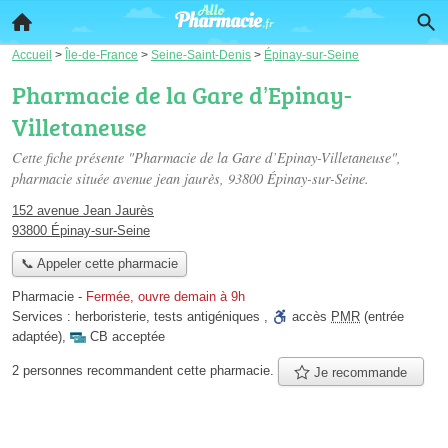
Accueil
>
Île-de-France
>
Seine-Saint-Denis
>
Épinay-sur-Seine
Pharmacie de la Gare d’Epinay-
Villetaneuse
Cette fiche présente "Pharmacie de la Gare d’Epinay-Villetaneuse",
pharmacie située
avenue jean jaurès
, 93800 Épinay-sur-Seine.
152 avenue Jean Jaurès
93800 Épinay-sur-Seine
📞 Appeler cette pharmacie
Pharmacie
-
Fermée, ouvre demain à 9h
Services :
herboristerie
,
tests antigéniques
,
accès
PMR
(entrée
adaptée)
,
CB acceptée
2 personnes
recommandent
cette pharmacie.
Je recommande