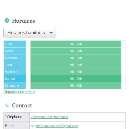
Horaires
Lundi
9h - 20h
Mardi
9h - 20h
Mercredi
9h - 20h
Jeudi
9h - 20h
Vendredi
9h - 20h
Samedi
9h - 20h
Dimanche
9h - 20h
Signaler une erreur
Contact
Téléphone
Téléphoner à la pharmacie
Email
pharmacie4routesⓐgmail.com