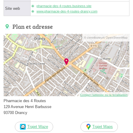
pharmacie-des-4-routes.business.site
Site web
www.pharmacie-des-4-routes-drancy.com
Plan et adresse
© contributeurs OpenStreetMap
Corriger l’adresse ou la localisation
Pharmacie des 4 Routes
129 Avenue Henri Barbusse
93700 Drancy
Trajet Waze
Trajet Maps