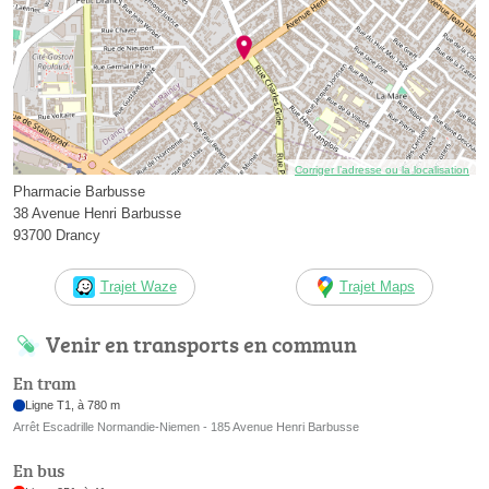
Corriger l’adresse ou la localisation
Pharmacie Barbusse
38 Avenue Henri Barbusse
93700 Drancy
Trajet Waze
Trajet Maps
Venir en transports en commun
En tram
Ligne T1, à 780 m
Arrêt Escadrille Normandie-Niemen - 185 Avenue Henri Barbusse
En bus