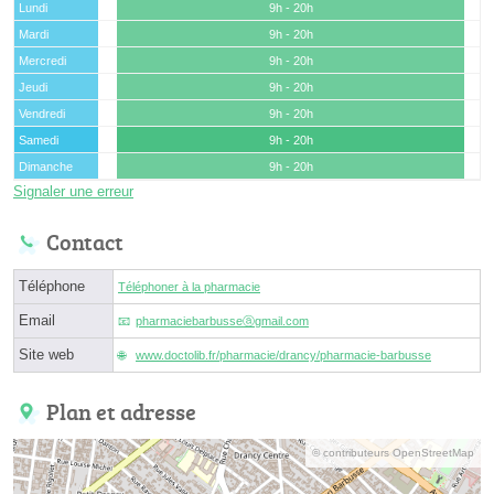
Lundi
9h - 20h
Mardi
9h - 20h
Mercredi
9h - 20h
Jeudi
9h - 20h
Vendredi
9h - 20h
Samedi
9h - 20h
Dimanche
9h - 20h
Signaler une erreur
Contact
Téléphone
Téléphoner à la pharmacie
Email
pharmaciebarbusseⓐgmail.com
Site web
www.doctolib.fr/pharmacie/drancy/pharmacie-barbusse
Plan et adresse
© contributeurs OpenStreetMap