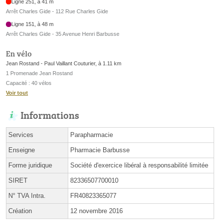
Ligne 251, à 41 m
Arrêt Charles Gide - 112 Rue Charles Gide
Ligne 151, à 48 m
Arrêt Charles Gide - 35 Avenue Henri Barbusse
En vélo
Jean Rostand - Paul Vaillant Couturier, à 1.11 km
1 Promenade Jean Rostand
Capacité : 40 vélos
Voir tout
Informations
Services
Parapharmacie
Enseigne
Pharmacie Barbusse
Forme juridique
Société d'exercice libéral à responsabilité limitée
SIRET
82336507700010
N° TVA Intra.
FR40823365077
Création
12 novembre 2016