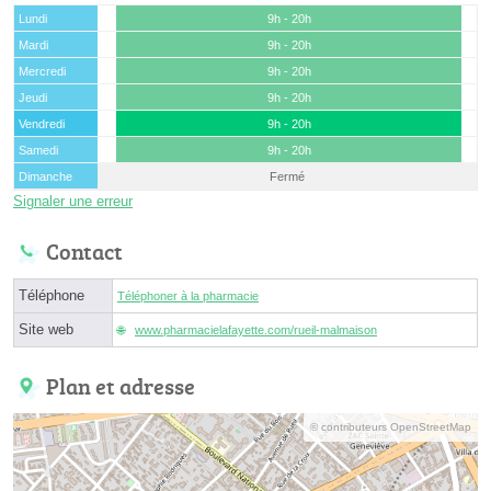
Lundi
9h - 20h
Mardi
9h - 20h
Mercredi
9h - 20h
Jeudi
9h - 20h
Vendredi
9h - 20h
Samedi
9h - 20h
Dimanche
Fermé
Signaler une erreur
Contact
Téléphone
Téléphoner à la pharmacie
Site web
www.pharmacielafayette.com/rueil-malmaison
Plan et adresse
© contributeurs OpenStreetMap