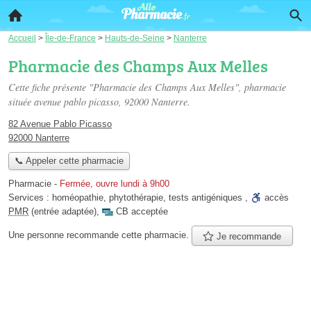
Accueil
>
Île-de-France
>
Hauts-de-Seine
>
Nanterre
Pharmacie des Champs Aux Melles
Cette fiche présente "Pharmacie des Champs Aux Melles", pharmacie
située
avenue pablo picasso
, 92000 Nanterre.
82 Avenue Pablo Picasso
92000 Nanterre
📞 Appeler cette pharmacie
Pharmacie
-
Fermée, ouvre lundi à 9h00
Services :
homéopathie
,
phytothérapie
,
tests antigéniques
,
accès
PMR
(entrée adaptée)
,
CB acceptée
Une personne
recommande
cette pharmacie.
Je recommande