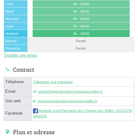
Lundi
9h - 19h45
Mardi
9h - 19h45
Mercredi
9h - 19h45
Jeudi
9h - 19h45
Vendredi
9h - 19h45
Samedi
Fermé
Dimanche
Fermé
Signaler une erreur
Contact
Téléphone
Téléphoner à la pharmacie
Email
sophieⓐpharmaciedeschampsauxmelles.fr
Site web
www.pharmaciedeschampsauxmelles.fr
facebook.com/Pharmacie-des-Champs-aux-Melles-161312756
Facebook
5401070/
Plan et adresse