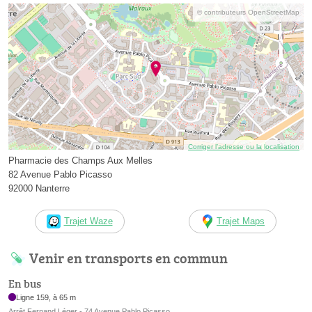
© contributeurs OpenStreetMap
Corriger l’adresse ou la localisation
Pharmacie des Champs Aux Melles
82 Avenue Pablo Picasso
92000 Nanterre
Trajet Waze
Trajet Maps
Venir en transports en commun
En bus
Ligne 159, à 65 m
Arrêt Fernand Léger - 74 Avenue Pablo Picasso